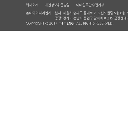
회사소개
개인정보취급방침
이메일무단수집거부
㈜티아이티이엔지
본사: 서울시 송파구 중대로 215 신도빌딩 5층 6층 
공장: 경기도 성남시 중원구 갈마치로 215 금강펜테리
COPYRIGHT © 2017
T·I·T ENG.
ALL RIGHTS RESERVED.