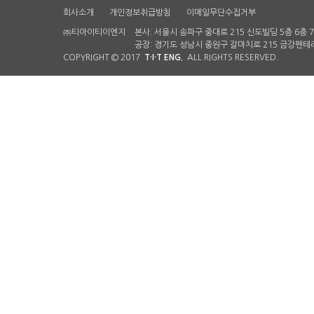
회사소개
개인정보취급방침
이메일무단수집거부
㈜티아이티이엔지
본사: 서울시 송파구 중대로 215 신도빌딩 5층 6층 
공장: 경기도 성남시 중원구 갈마치로 215 금강펜테리
COPYRIGHT © 2017
T·I·T ENG.
ALL RIGHTS RESERVED.