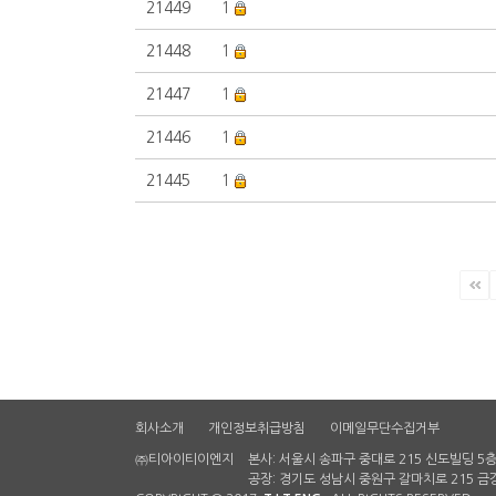
21449
1
21448
1
21447
1
21446
1
21445
1
회사소개
개인정보취급방침
이메일무단수집거부
㈜티아이티이엔지
본사: 서울시 송파구 중대로 215 신도빌딩 5층
공장: 경기도 성남시 중원구 갈마치로 215 금강